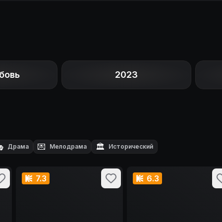
бовь
2023

💌
🏛️
Драма
Мелодрама
Исторический
7.3
6.3