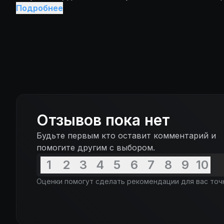
союзниками в отважной борьбе за спасение Сиам
Подробнее
врагов, жаждущих его разрушения...
Отзывов пока нет
Будьте первым кто оставит комментарий и
помогите другим с выбором.
1
2
3
4
5
6
7
8
9
10
Оценки помогут сделать рекомендации для вас точ