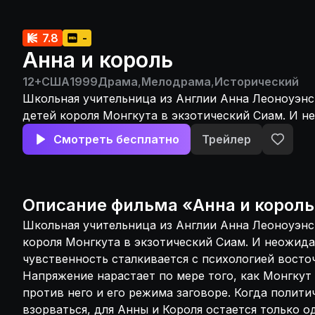
7.8
-
Анна и король
12+
США
1999
Драма
,
Мелодрама
,
Исторический
Школьная учительница из Англии Анна Леоноуэнс
детей короля Монгкута в экзотический Сиам. И 
западная чувственность сталкивается с психолог
Смотреть бесплатно
Трейлер
владыки. Напряжение нарастает по мере того, ка
о готовящемся против него и его режима заговоре
политическая ситуация готова взорваться, для Ан
остается только один выход - стать союзниками 
Описание
фильма
«
Анна и король
борьбе за спасение Сиама от могущественных вр
Школьная учительница из Англии Анна Леоноуэнс
его разрушения...
короля Монгкута в экзотический Сиам. И неожид
чувственность сталкивается с психологией восто
Напряжение нарастает по мере того, как Монгкут
против него и его режима заговоре. Когда полити
взорваться, для Анны и Короля остается только о