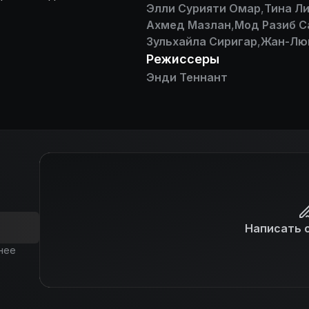
Элли Сурияти Омар
,
Тина Ли
а от могущественных
Ахмед Мазлан
,
Мод Разиб 
Зульхайла Сиригар
,
Жан-Лю
Режиссеры
Энди Теннант
Написать 
нее