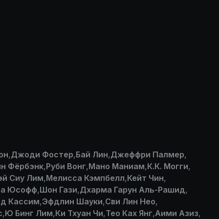
он
,
Джоди Фостер
,
Бай Лин
,
Джеффри Палмер
,
н Фёрбэнк
,
Руби Вонг
,
Мано Маниам
,
К.К. Могги
,
эй Сиу Лим
,
Мелисса Кэмпбелл
,
Кейт Чин
,
на Юсофф
,
Шон Гази
,
Дхарма Гарун Аль-Рашид
,
од Кассим
,
Эфдлин Шауки
,
Сви Лин Нео
,
с
,
Ю Бинг Лим
,
Ки Тхуан Чи
,
Тео Ках Янг
,
Аими Азиз
,