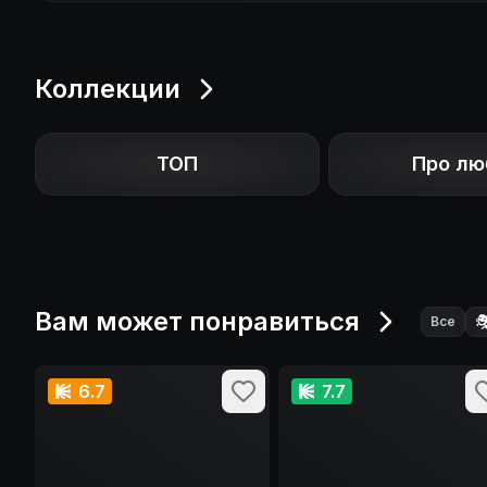
Коллекции
ТОП
Про лю
Вам может понравиться

Все
6.7
7.7