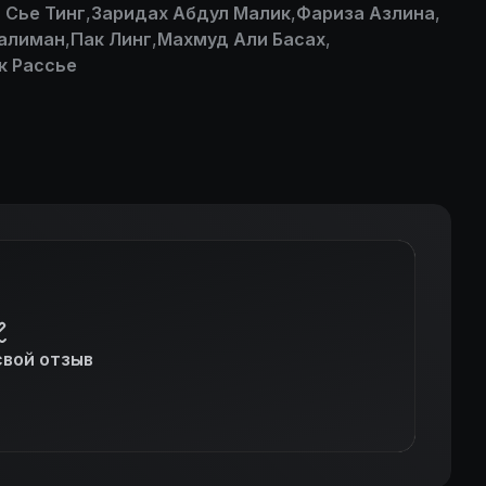
 Сье Тинг
,
Заридах Абдул Малик
,
Фариза Азлина
,
Салиман
,
Пак Линг
,
Махмуд Али Басах
,
к Рассье
свой отзыв