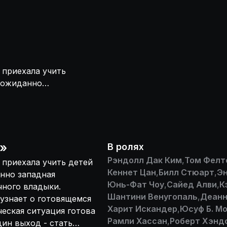
 приехала учить
неожиданно
ией восточного
к Монгкут узнает
. Когда
ны и Короля
в отважной
»
В ролях
агов, жаждущих
Рэндолл Дак Ким
,
Том Фелт
 приехала учить детей
Кеннет Цан
,
Билл Стюарт
,
Эн
анно западная
Юнь-Фат Чоу
,
Сайед Алви
,
К
чного владыки.
Шантини Венугопаль
,
Деан
 узнает о готовящемся
Харит Искандер
,
Юсуф Б. М
ческая ситуация готова
Рамли Хассан
,
Роберт Хэнд
дин выход - стать