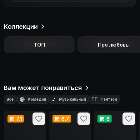
Коллекции
ТОП
Про любовь
Вам может понравиться
😂
🎵
🧙‍♂️
Все
Комедия
Музыкальный
Фэнтези
👻
Ужасы
7.1
6.7
8