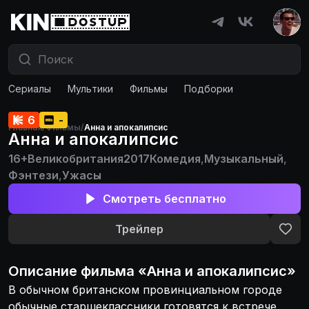
Сериалы
Мультики
Фильмы
Подборки
6
-
Главная
/
Фильмы
/
Анна и апокалипсис
Анна и апокалипсис
16+
Великобритания
2017
Комедия
,
Музыкальный
,
Фэнтези
,
Ужасы
Смотреть бесплатно
Трейлер
Описание
фильма
«
Анна и апокалипсис
»
В обычном британском провинциальном городе
обычные старшеклассники готовятся к встрече