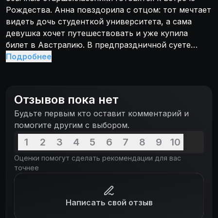
Рождества. Анна повздорила с отцом: тот мечтает
видеть дочь студенткой университета, а сама
девушка хочет путешествовать и уже купила
билет в Австралию. В предпраздничной суете
Анна и её одноклассники не сразу замечают, что в
Подробнее
городке начинается эпидемия зомби.
Отзывов пока нет
Будьте первым кто оставит комментарий и
помогите другим с выбором.
1
2
3
4
5
6
7
8
9
10
Оценки помогут сделать рекомендации для вас
точнее
Написать свой отзыв