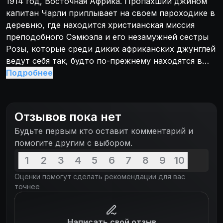
1914 год, Восточная Африка. Пропахший джином
капитан Чарли приплывает на своем пароходике в
деревню, где находится христианская миссия
преподобного Сэмюэла и его незамужней сестры
Розы, которые среди диких африканских джунглей
ведут себя так, будто по-прежнему находятся в
старой доброй Англии. Но война докатывается и
Подробнее
до Африки. Ворвавшиеся в миссию немецкие
солдаты сжигают деревню и угоняют жителей.
Пережитое плохо отразилось на состоянии
Отзывов пока нет
преподобного, вскоре он умирает, а Розе
Будьте первым кто оставит комментарий и
приходится бежать вместе с Чарли. Беспрерывно
помогите другим с выбором.
ссорясь друг с другом, чопорная миссионерка и
бесшабашный капитан плывут по реке навстречу
1
2
3
4
5
6
7
8
9
10
опасным и романтическим приключениям.
Оценки помогут сделать рекомендации для вас
точнее
Написать свой отзыв