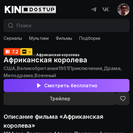
Сериалы
Мультики
Фильмы
Подборки
7.2
-
Главная
/
Фильмы
/
Африканская королева
Африканская королева
США
,
Великобритания
1951
Приключения
,
Драма
,
Мелодрама
,
Военный
Смотреть бесплатно
Трейлер
Описание
фильма
«
Африканская
королева
»