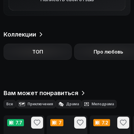
Коллекции
ТОП
Про любовь
Вам может понравиться
🗺️
🎭
💌
Все
Приключения
Драма
Мелодрама
🎖️
Военный
7.7
7
7.2