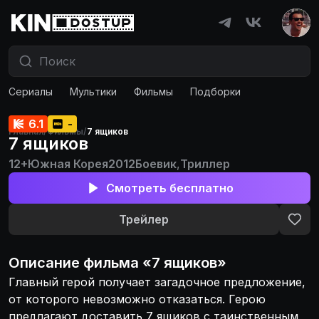
Сериалы
Мультики
Фильмы
Подборки
6.1
-
Главная
/
Фильмы
/
7 ящиков
7 ящиков
12+
Южная Корея
2012
Боевик
,
Триллер
Смотреть бесплатно
Трейлер
Описание
фильма
«
7 ящиков
»
Главный герой получает загадочное предложение,
от которого невозможно отказаться. Герою
предлагают доставить 7 ящиков с таинственным