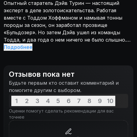
Опытный старатель Дэйв Турин — настоящий
эксперт в деле золотоискательства. Работая
вместе с Тоддом Хоффманом и намывая тонны
породы за сезон, он заработал прозвище
«Бульдозер». Но затем Дэйв ушел из команды
Тодда, и два года о нем ничего не было слышно.
Теперь же Дэйв Турин возвращается в золотой
Подробнее
бизнес. Благодаря богатому профессиональному
опыту и поддержке инвесторов он может помочь
семьям, которые стремятся возродить свои
Отзывов пока нет
заброшенные прииски. Дэйв разъезжает по
Будьте первым кто оставит комментарий и
Америке, чтобы наладить золотодобычу на
помогите другим с выбором.
убыточных или покинутых участках в надежде
найти богатое месторождение и сорвать банк. На
1
2
3
4
5
6
7
8
9
10
его пути будут встречаться самые разные люди, но
Оценки помогут сделать рекомендации для вас
всех их объединяет одно: они готовы рисковать,
точнее
чтобы озолотиться.