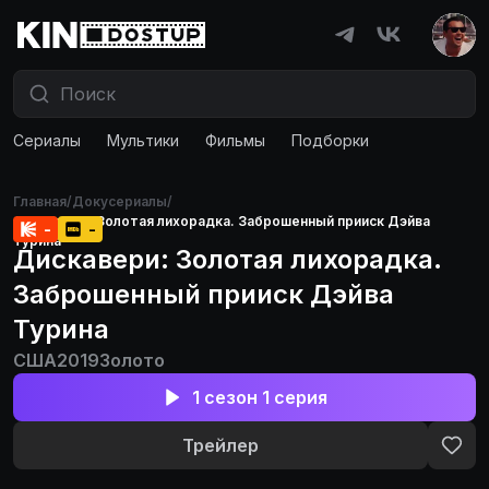
Сериалы
Мультики
Фильмы
Подборки
Главная
/
Докусериалы
/
Дискавери: Золотая лихорадка. Заброшенный прииск Дэйва
-
-
Турина
Дискавери: Золотая лихорадка.
Заброшенный прииск Дэйва
Турина
США
2019
Золото
1 сезон 1 серия
Трейлер