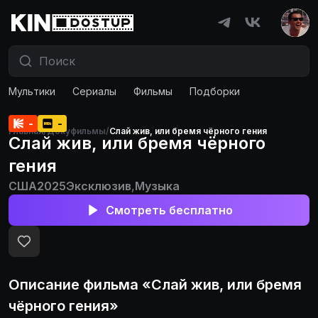
Мультики
Сериалы
Фильмы
Подборки
-
-
Главная
/
Докуфильмы
/
Слай жив, или бремя чёрного гения
Слай жив, или бремя чёрного
гения
США
2025
Эксклюзив
,
Музыка
Смотреть бесплатно
Описание
фильма
«
Слай жив, или бремя
чёрного гения
»