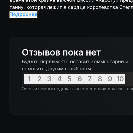
время этой крайне важной миссии «Хвосту» предс
тайну, которая лежит в сердце королевства Стелл
мировую катастрофу.
Подробнее
Отзывов пока нет
Будьте первым кто оставит комментарий и
помогите другим с выбором.
1
2
3
4
5
6
7
8
9
10
Оценки помогут сделать рекомендации для вас точ