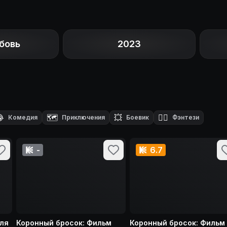
бовь
2023

🗺️
💥
🧙‍♂️
Комедия
Приключения
Боевик
Фэнтези
-
6.7
оля
Коронный бросок: Фильм
Коронный бросок: Фильм