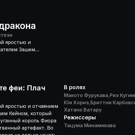
 дракона
тези
ый яростью и
дателем Зашем
овную страну.
вост феи»
й крайне важной
ну, которая лежит
ть мировую
те феи: Плач
В ролях
Макото Фурукава
,
Риэ Куги
Юи Хориэ
,
Бриттни Карбовс
й яростью и отчаянием
Хатано Ватару
шем Кейном, который
Режиссеры
пуганный король Фиора
Тацума Минамикава
твенный артефакт. Во