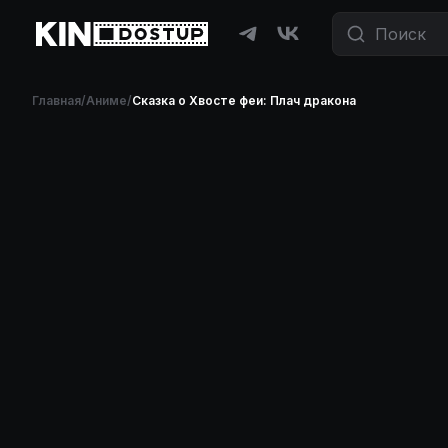
Главная
/
Аниме
/
Сказка о Хвосте феи: Плач дракона