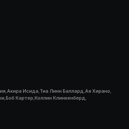
мия
,
Акира Исида
,
Тиа Линн Баллард
,
Ая Хирано
,
ки
,
Боб Картер
,
Коллин Клинкенберд
,