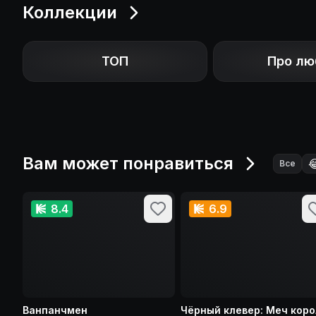
Коллекции
ТОП
Про лю
Вам может понравиться

Все
8.4
6.9
Ванпанчмен
Чёрный клевер: Меч кор