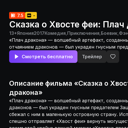
7.5
-
Сказка о Хвосте феи: Плач
13+
Япония
2017
Комедия
,
Приключения
,
Боевик
,
Фэн
«Плач дракона» — волшебный артефакт, созданн
отчаянием драконов — был украден гнусным пре
Кейном, который сбежал с ним в маленькую остр
Смотреть бесплатно
Трейлер
Испуганный король Фиора спешно отправляет «Х
вернуть могущественный артефакт. Во время это
миссии «Хвосту» предстоит не только узнать тай
в сердце королевства Стелла, но и предотврати
Описание
фильма
«
Сказка о Хвос
катастрофу.
дракона
»
«Плач дракона» — волшебный артефакт, созданны
драконов — был украден гнусным предателем За
сбежал с ним в маленькую островную страну. Ис
спешно отправляет «Хвост феи» вернуть могущес